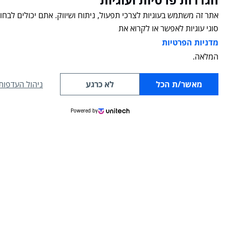
אתר זה משתמש בעוגיות לצרכי תפעול, ניתוח ושיווק. אתם יכולים לבחור
סוגי עוגיות לאפשר או לקרוא את
072-3305673
תחומי התמח
מדניות הפרטיות
avi@sella-law.com
בלוג
המלאה.
רוטשילד 46 ראשל"צ
אודות
מאשר/ת הכל
לא כרגע
ניהול העדפות
צרו קשר
Powered by
תקנון
נגישות האת