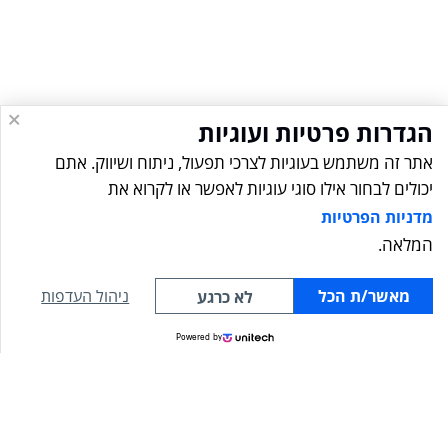
הגדרות פרטיות ועוגיות
אתר זה משתמש בעוגיות לצרכי תפעול, ניתוח ושיווק. אתם
יכולים לבחור אילו סוגי עוגיות לאפשר או לקרוא את
פרטי התקשרות
מדניות הפרטיות
המלאה.
ניווט מהיר
מאשר/ת הכל
ניהול העדפות
לא כרגע
חייגו עכשיו
WhatsApp
לייעוץ ראשוני
Powered by
שירותי המשרד
מאמרים אחרונים